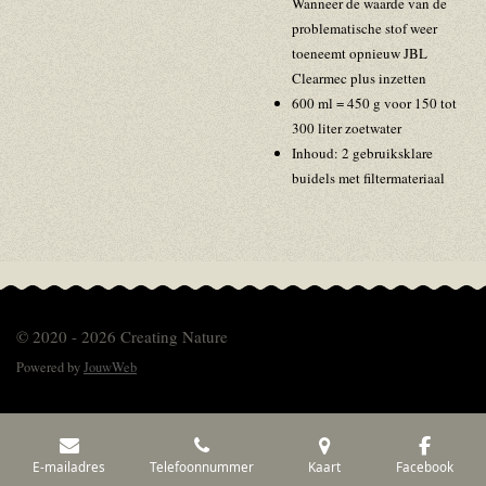
Wanneer de waarde van de
problematische stof weer
toeneemt opnieuw JBL
Clearmec plus inzetten
600 ml = 450 g voor 150 tot
300 liter zoetwater
Inhoud: 2 gebruiksklare
buidels met filtermateriaal
© 2020 - 2026 Creating Nature
Powered by
JouwWeb
E-mailadres
Telefoonnummer
Kaart
Facebook