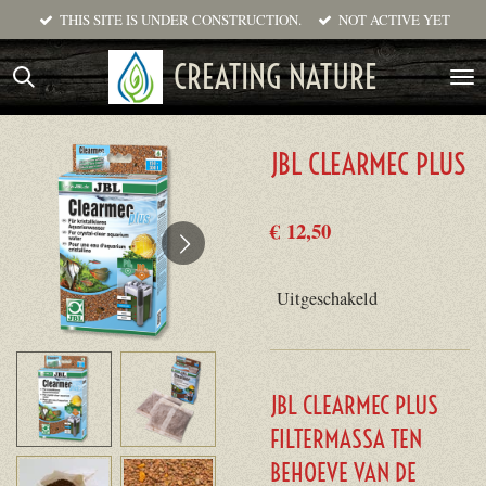
THIS SITE IS UNDER CONSTRUCTION.
NOT ACTIVE YET
Ga
direct
CREATING NATURE
naar
de
hoofdinhoud
JBL CLEARMEC PLUS
€ 12,50
Uitgeschakeld
JBL CLEARMEC PLUS
FILTERMASSA TEN
BEHOEVE VAN DE