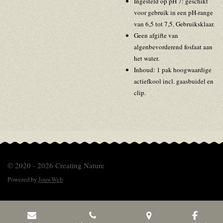
Ingesteld op pH 7: geschikt
voor gebruik in een pH-range
van 6,5 tot 7,5. Gebruiksklaar.
Geen afgifte van
algenbevorderend fosfaat aan
het water.
Inhoud: 1 pak hoogwaardige
actiefkool incl. gaasbuidel en
clip.
© 2020 - 2026 Creating Nature
Powered by
JouwWeb