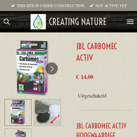
THIS SITE IS UNDER CONSTRUCTION.
NOT ACTIVE YET
Ga
direct
CREATING NATURE
naar
de
hoofdinhoud
JBL CARBOMEC
ACTIV
€ 14,00
Uitgeschakeld
JBL CARBOMEC ACTIV
HOOGWAARDIGE