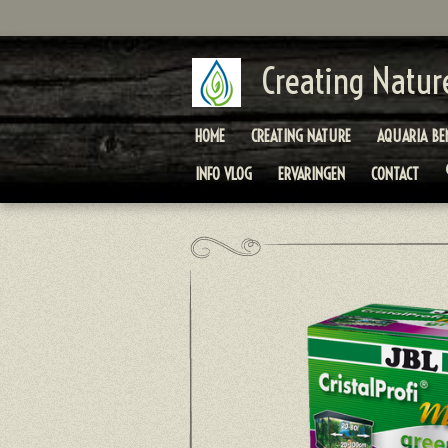
Ga
direct
naar
Creating Natur
de
hoofdinhoud
HOME
CREATING NATURE
AQUARIA BE
INFO VLOG
ERVARINGEN
CONTACT