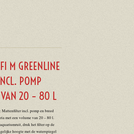
OFI M GREENLINE
INCL. POMP
VAN 20 – 80 L
Mattenfilter incl. pomp en breed
ria met een volume van 20 – 80 l.
uariumruit, druk het filter op de
 gelijke hoogte met de waterspiegel