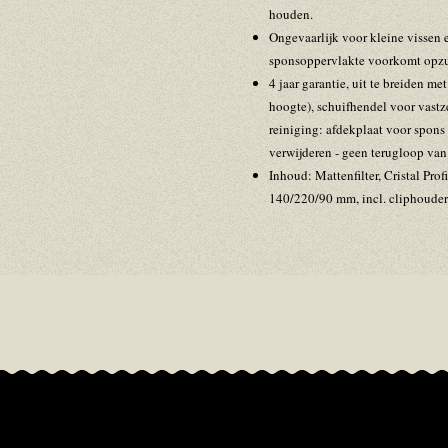
houden.
Ongevaarlijk voor kleine vissen e
sponsoppervlakte voorkomt opzu
4 jaar garantie, uit te breiden m
hoogte), schuifhendel voor vast
reiniging: afdekplaat voor spons
verwijderen - geen terugloop van
Inhoud: Mattenfilter, Cristal Pro
140/220/90 mm, incl. cliphouder