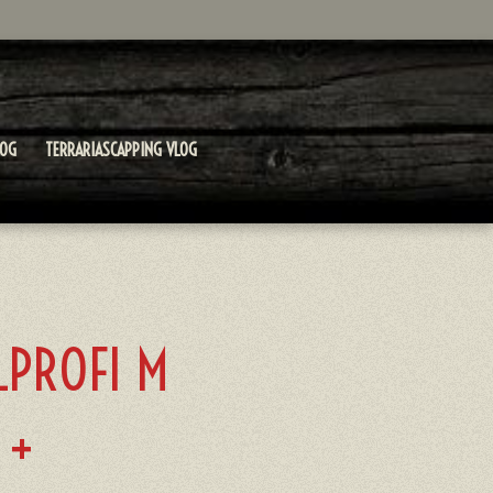
LOG
TERRARIASCAPPING VLOG
LPROFI M
 +