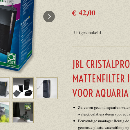
€ 42,00
Uitgeschakeld
JBL CRISTALPR
MATTENFILTER 
VOOR AQUARIA 
Zuiver en gezond aquariumwater: 
watercirculatiesysteem voor aqua
Eenvoudige montage: Reinig de aq
gewenste plaats, wateruitloop op