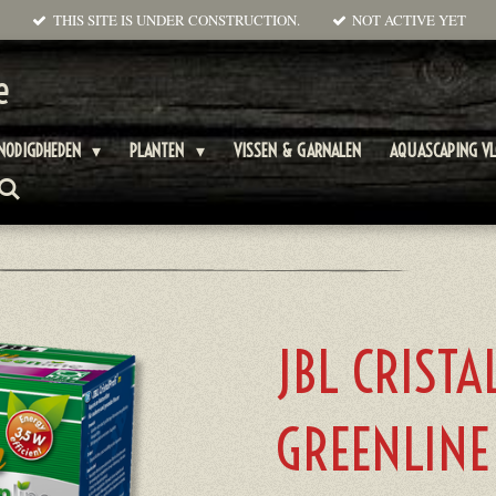
THIS SITE IS UNDER CONSTRUCTION.
NOT ACTIVE YET
e
NODIGDHEDEN
PLANTEN
VISSEN & GARNALEN
AQUASCAPING V
JBL CRISTA
GREENLINE