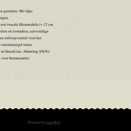
n garnalen: Het fijne
igen.
et een tweede filtermodule (+ 12 cm
zetten en losmaken, eenvoudige
 en uitloopventiel voor het
 verontreinigd water.
fi m GreenLine. Afmeting (l/h/b):
 voor thermometer.
Powered by
JouwWeb