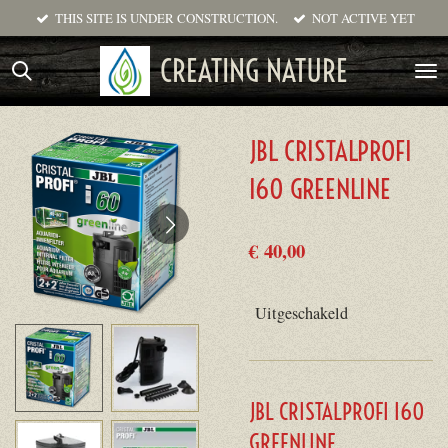
THIS SITE IS UNDER CONSTRUCTION.
NOT ACTIVE YET
Ga
direct
CREATING NATURE
naar
de
hoofdinhoud
JBL CRISTALPROFI
I60 GREENLINE
€ 40,00
Uitgeschakeld
JBL CRISTALPROFI I60
GREENLINE