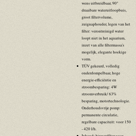
wens uitbreidbaar, 90°
draaibare wateruitloopbuis,
groot filtervolume,
zuignaphouder, legen van het
filter: verontreinigd water
loopt niet in het aquarium,
inzet van alle filtermassa's
mogelijk, elegante hoekige
vorm.
TÜV gekeurd, volledig
onderdompelbaar, hoge
energie-efficiëntie en
stroombesparing: 4W
stroomverbruik/ 63%
besparing, motortechnologie.
Onderhoudsvrije pomp:
permanente circulatie,
regelbare capaciteit: voor 150
- 420 l/h.
Inhoud: binnenfilter voor