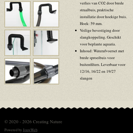
verlies van CO2 door brede
straalbuis, praktische
installatie door hoekige buis.
Hoek: 59 mm.
Veilige bevestiging door
slangkoppeling. Geschikt
voor beplante aquaria.
Inhoud: Waterafvoerset met
brede sproeibuis voor
buitenfilters. Leverbaar voor
12/16, 16/22 en 19/27
slangen
© 2020 - 2026 Creating Nature
Powered by
JouwWeb