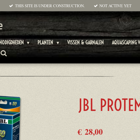
THIS SITE IS UNDER CONSTRUCTION.
NOT ACTIVE YET
e
ENODIGDHEDEN
PLANTEN
VISSEN & GARNALEN
AQUASCAPING V
JBL PROTE
€ 28,00