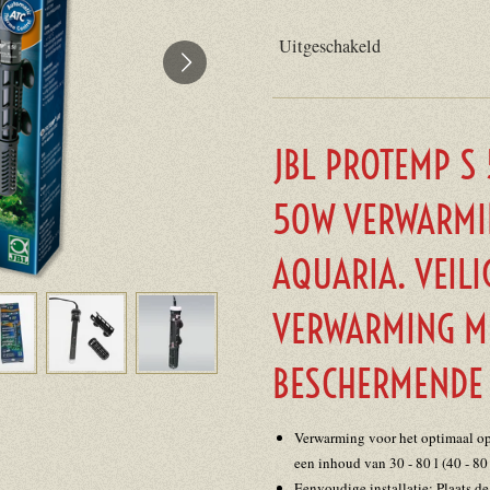
Uitgeschakeld
JBL PROTEMP S
50W VERWARMI
AQUARIA. VEILI
VERWARMING M
BESCHERMENDE
Verwarming voor het optimaal op
een inhoud van 30 - 80 l (40 - 80
Eenvoudige installatie: Plaats d