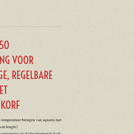
 50
NG VOOR
GE, REGELBARE
ET
 KORF
 temperatuur brengen van aquaria met
 cm lengte)
e verwarming in de beschermende korf,