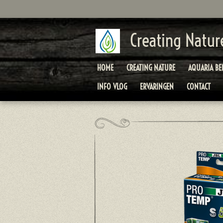
Ga
direct
naar
Creating Natur
de
hoofdinhoud
HOME
CREATING NATURE
AQUARIA B
INFO VLOG
ERVARINGEN
CONTACT