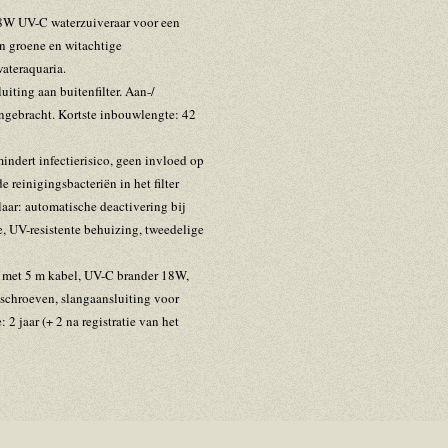
18W UV-C waterzuiveraar voor een
van groene en witachtige
wateraquaria.
iting aan buitenfilter. Aan-/
ngebracht. Kortste inbouwlengte: 42
ndert infectierisico, geen invloed op
 reinigingsbacteriën in het filter
ar: automatische deactivering bij
e, UV-resistente behuizing, tweedelige
 met 5 m kabel, UV-C brander 18W,
chroeven, slangaansluiting voor
2 jaar (+ 2 na registratie van het