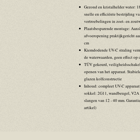
Gezond en kristalhelder water: 
snelle en efficiënte bestrijding 
vertroebelingen in zoet- en zout
Plaatsbesparende montage: Aanslu
afvoeropening praktijkgericht aa
cm
Kiemdodende UV-C straling vermi
de waterwaarden, geen effect op de
TÜV gekeurd, veiligheidsschakela
openen van het apparaat. Stabiel
glazen kolfconstructie
Inhoud: compleet UV-C apparaat
sokkel: 2G11, wandbeugel, V2A s
slangen van 12 - 40 mm. Garantie: 
artikel)