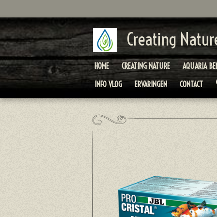
Ga
direct
naar
Creating Natur
de
hoofdinhoud
HOME
CREATING NATURE
AQUARIA BE
INFO VLOG
ERVARINGEN
CONTACT