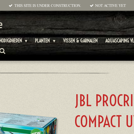
THIS SITE IS UNDER CONSTRUCTION.
NOT ACTIVE YET
e
NODIGDHEDEN
PLANTEN
VISSEN & GARNALEN
AQUASCAPING V
JBL PROCR
COMPACT U