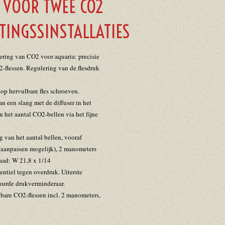
 VOOR TWEE CO2
INGSSINSTALLATIES
ering van CO2 voor aquaria: precisie
-flessen. Regulering van de flesdruk
op hervulbare fles schroeven.
 een slang met de diffuser in het
 het aantal CO2-bellen via het fijne
g van het aantal bellen, vooraf
 (aanpassen mogelijk), 2 manometers
raad: W 21,8 x 1/14
entiel tegen overdruk. Uiterste
urde drukverminderaar.
bare CO2-flessen incl. 2 manometers,