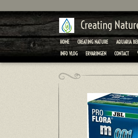
Ga
direct
naar
Creating Natur
de
hoofdinhoud
HOME
CREATING NATURE
AQUARIA BE
INFO VLOG
ERVARINGEN
CONTACT