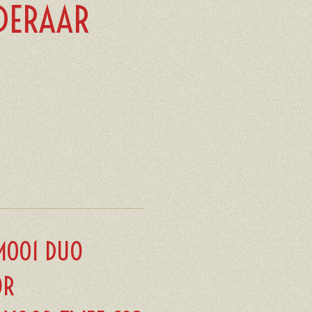
DERAAR
M001 DUO
OR