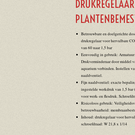
DRUKREGELAAR
PLANTENBEMEST
Betrouwbare en doelgerichte dos
drukregelaar voor hervulbare CO2
van 60 naar 1,5 bar
Eenvoudig in gebruik: Armatuur 
Drukverminderaar door middel van
aquarium verbinden. Instellen van
naaldventiel.
Fijn naaldventiel: exacte bepalin
ingestelde werkdruk van 1,5 bar
voor werk- en flesdruk. Schroefd
Risicoloos gebruik: Veiligheidsv
betrouwbaarheid: membraanbestu
Inhoud: drukregelaar voor hervul
schroefdraad: W 21,8 x 1/14