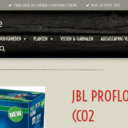
THIS SITE IS UNDER CONSTRUCTION.
NOT ACTIVE YET
e
NODIGDHEDEN
PLANTEN
VISSEN & GARNALEN
AQUASCAPING V
JBL PROFL
(C02