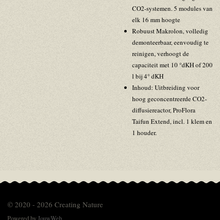
CO2-systemen. 5 modules van
elk 16 mm hoogte
Robuust Makrolon, volledig
demonteerbaar, eenvoudig te
reinigen, verhoogt de
capaciteit met 10 °dKH of 200
l bij 4° dKH
Inhoud: Uitbreiding voor
hoog geconcentreerde CO2-
diffusiereactor, ProFlora
Taifun Extend, incl. 1 klem en
1 houder.
© 2020 - 2026 Creating Nature
Powered by
JouwWeb