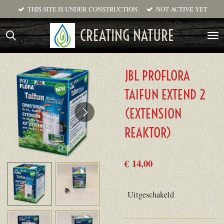
THIS SITE IS UNDER CONSTRUCTION.
NOT ACTIVE YET
Ga
direct
CREATING NATURE
naar
de
hoofdinhoud
JBL PROFLORA
TAIFUN EXTEND 2
(EXTENSION
REAKTOR)
€ 14,00
Uitgeschakeld