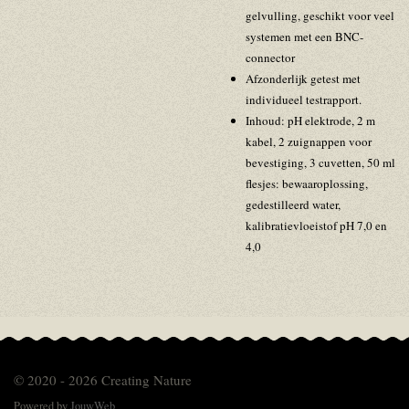
gelvulling, geschikt voor veel
systemen met een BNC-
connector
Afzonderlijk getest met
individueel testrapport.
Inhoud: pH elektrode, 2 m
kabel, 2 zuignappen voor
bevestiging, 3 cuvetten, 50 ml
flesjes: bewaaroplossing,
gedestilleerd water,
kalibratievloeistof pH 7,0 en
4,0
© 2020 - 2026 Creating Nature
Powered by
JouwWeb