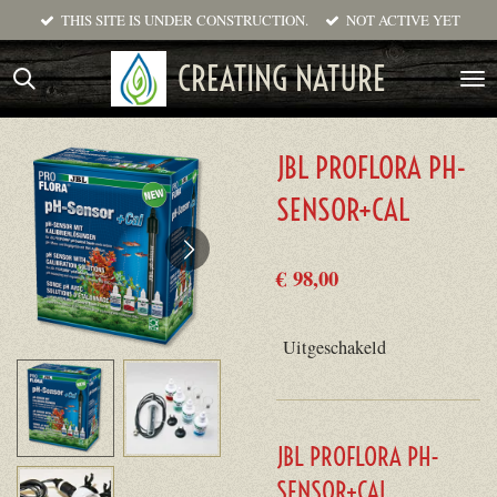
THIS SITE IS UNDER CONSTRUCTION.
NOT ACTIVE YET
Ga
direct
CREATING NATURE
naar
de
hoofdinhoud
JBL PROFLORA PH-
SENSOR+CAL
€ 98,00
Uitgeschakeld
JBL PROFLORA PH-
SENSOR+CAL