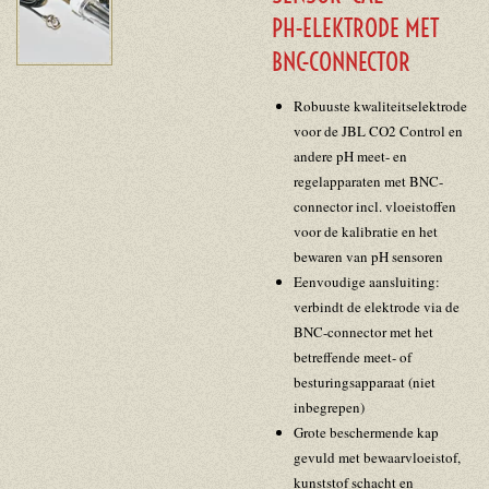
PH-ELEKTRODE MET
BNC-CONNECTOR
Robuuste kwaliteitselektrode
voor de JBL CO2 Control en
andere pH meet- en
regelapparaten met BNC-
connector incl. vloeistoffen
voor de kalibratie en het
bewaren van pH sensoren
Eenvoudige aansluiting:
verbindt de elektrode via de
BNC-connector met het
betreffende meet- of
besturingsapparaat (niet
inbegrepen)
Grote beschermende kap
gevuld met bewaarvloeistof,
kunststof schacht en