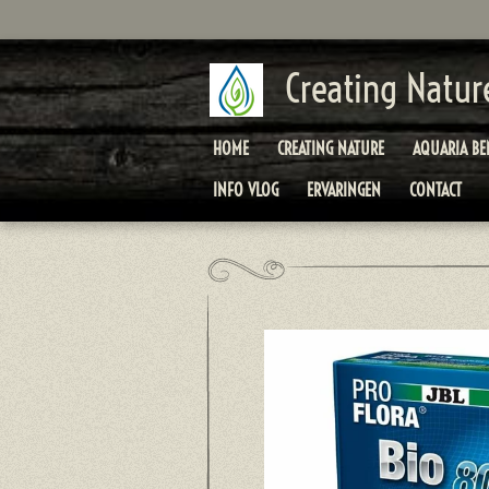
Ga
direct
naar
Creating Natur
de
hoofdinhoud
HOME
CREATING NATURE
AQUARIA B
INFO VLOG
ERVARINGEN
CONTACT