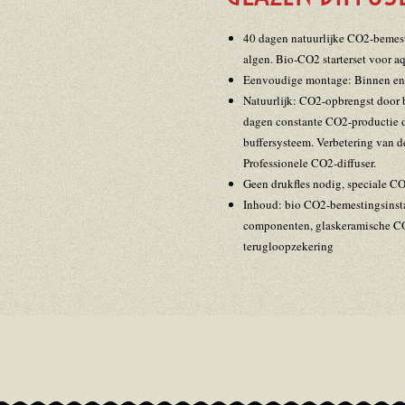
40 dagen natuurlijke CO2-bemes
algen. Bio-CO2 starterset voor aq
Eenvoudige montage: Binnen enk
Natuurlijk: CO2-opbrengst door b
dagen constante CO2-productie do
buffersysteem. Verbetering van de
Professionele CO2-diffuser.
Geen drukfles nodig, speciale CO
Inhoud: bio CO2-bemestingsinstall
componenten, glaskeramische CO
terugloopzekering