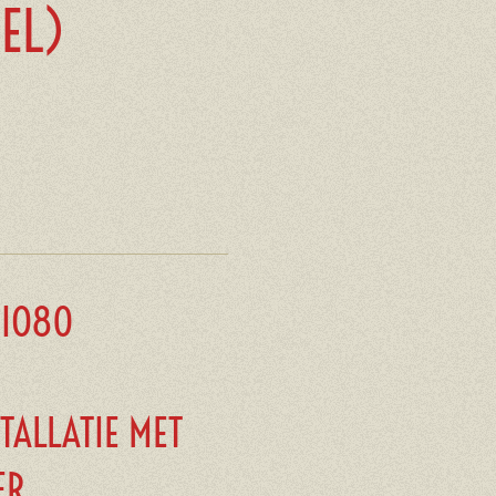
EL)
BIO80
TALLATIE MET
ER.