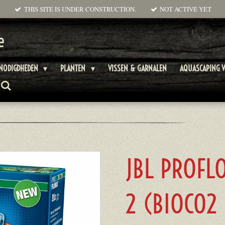
THIS SITE IS UNDER CONSTRUCTION.
NOT ACTIVE YET
e
ENODIGDHEDEN
PLANTEN
VISSEN & GARNALEN
AQUASCAPING V
JBL PROFL
2 (BIOC02