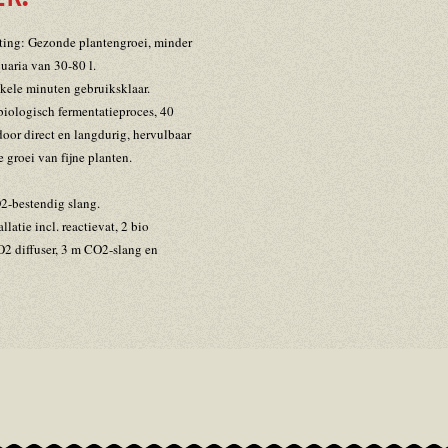
ting: Gezonde plantengroei, minder
uaria van 30-80 l.
ele minuten gebruiksklaar.
iologisch fermentatieproces, 40
or direct en langdurig, hervulbaar
 groei van fijne planten.
2-bestendig slang.
atie incl. reactievat, 2 bio
2 diffuser, 3 m CO2-slang en