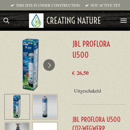
THIS SITE IS UNDER CONSTRUCTION.
NOT ACTIVE YET
Ga
direct
CREATING NATURE
naar
de
hoofdinhoud
JBL PROFLORA
U500
€ 26,50
Uitgeschakeld
JBL PROFLORA U500
CO2-WEGWERP