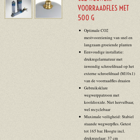
VOORRAADFLES MET
500 G
Optimale CO2
mestvoorziening van snel en
langzaam groeiende planten
Eenvoudige installatie:
drukregelarmatuur met
inwendig schroefdraad op het
externe schroefdraad (M10x1)
van de voorraadfles draaien
Gebruiksklare
wegwerppatroon met
kooldioxide. Niet hervulbaar,
wel recyclebaar
Maximale veiligheid: Stabiel
staande wegwerpfles. Getest
tot 165 bar. Hoogte incl.
drukregelaar: 37 cm