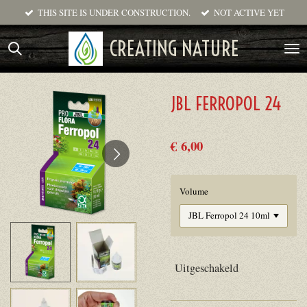
THIS SITE IS UNDER CONSTRUCTION.
NOT ACTIVE YET
Ga
direct
CREATING NATURE
naar
de
hoofdinhoud
JBL FERROPOL 24
€ 6,00
Volume
Uitgeschakeld