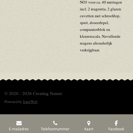
NO3 voor ca. 40 metingen
incl. 2 reagentia, 2 glazen
cuvetten met schroefdop,
spuit, doseerlepel,
comparatorblok en
kleurenscala. Navullende
reagens afzonderlijk
verkrijgbaar.
© 2020 - 2026 Creating Nature
Powered by
JouwWeb
E-mailadres
Telefoonnummer
Kaart
Facebook