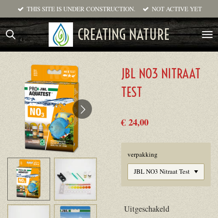
THIS SITE IS UNDER CONSTRUCTION.
NOT ACTIVE YET
Ga
direct
CREATING NATURE
naar
de
hoofdinhoud
JBL NO3 NITRAAT
TEST
€ 24,00
verpakking
Uitgeschakeld