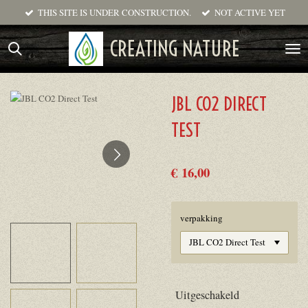
THIS SITE IS UNDER CONSTRUCTION.
NOT ACTIVE YET
Ga
direct
CREATING NATURE
naar
de
hoofdinhoud
JBL CO2 DIRECT
TEST
€ 16,00
verpakking
Uitgeschakeld