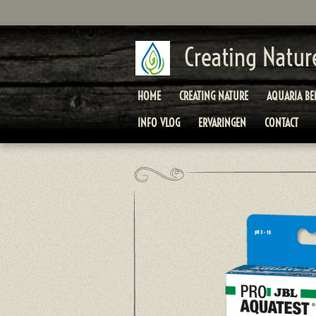
Ga
direct
naar
Creating Natur
de
hoofdinhoud
HOME
CREATING NATURE
AQUARIA B
INFO VLOG
ERVARINGEN
CONTACT