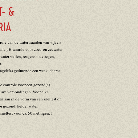
T- &
RIA
ole van de waterwaarden van vijvers
male pH-waarde voor zoet- en zeewater
twater vullen, reagens toevoegen,
n.
dagelijks gedurende een week, daarna
e controle voor een gezond(e)
ouwe verhoudingen. Voor elke
en aan in de vorm van een sneltest of
r gezond, helder water.
neltest voor ca. 50 metingen. 1