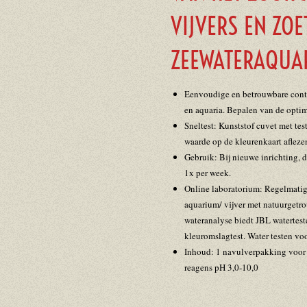
VIJVERS EN ZOE
ZEEWATERAQUA
Eenvoudige en betrouwbare contr
en aquaria. Bepalen van de opti
Sneltest: Kunststof cuvet met tes
waarde op de kleurenkaart afleze
Gebruik: Bij nieuwe inrichting, 
1x per week.
Online laboratorium: Regelmatig
aquarium/ vijver met natuurgetr
wateranalyse biedt JBL watertest
kleuromslagtest. Water testen voo
Inhoud: 1 navulverpakking voor s
reagens pH 3,0-10,0