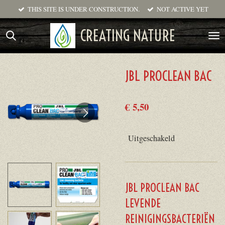
THIS SITE IS UNDER CONSTRUCTION.
NOT ACTIVE YET
Ga
direct
CREATING NATURE
naar
de
hoofdinhoud
JBL PROCLEAN BAC
€ 5,50
Uitgeschakeld
JBL PROCLEAN BAC
LEVENDE
REINIGINGSBACTERIËN