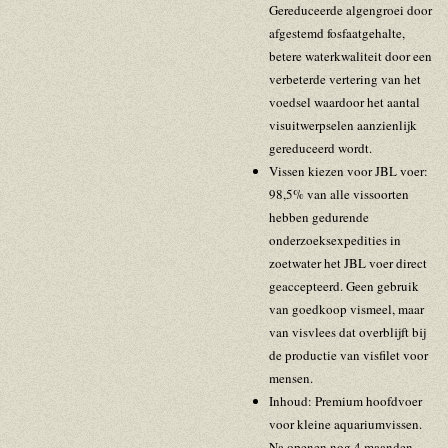
Gereduceerde algengroei door
afgestemd fosfaatgehalte,
betere waterkwaliteit door een
verbeterde vertering van het
voedsel waardoor het aantal
visuitwerpselen aanzienlijk
gereduceerd wordt.
Vissen kiezen voor JBL voer:
98,5% van alle vissoorten
hebben gedurende
onderzoeksexpedities in
zoetwater het JBL voer direct
geaccepteerd. Geen gebruik
van goedkoop vismeel, maar
van visvlees dat overblijft bij
de productie van visfilet voor
mensen.
Inhoud: Premium hoofdvoer
voor kleine aquariumvissen.
Na openen nog 4 maanden