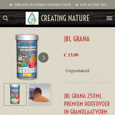
THIS SITE IS UNDER CONSTRUCTION.
NOT ACTIVE YET
Ga
direct
CREATING NATURE
naar
de
hoofdinhoud
JBL GRANA
€ 13,00
Uitgeschakeld
JBL GRANA 250ML
PREMIUM HOOFDVOER
IN GRANULAATVORM