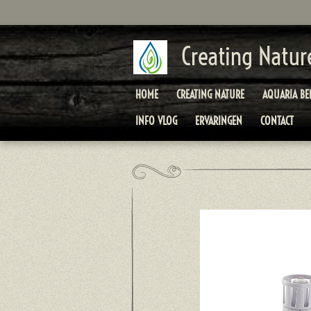
Ga
direct
naar
Creating Natur
de
hoofdinhoud
HOME
CREATING NATURE
AQUARIA B
INFO VLOG
ERVARINGEN
CONTACT