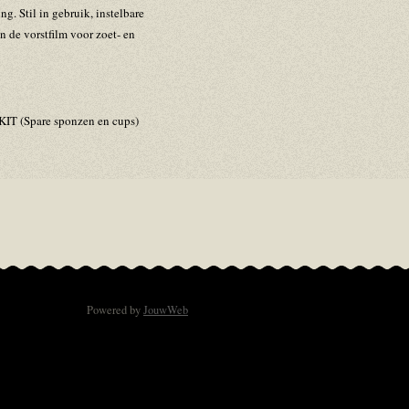
g. Stil in gebruik, instelbare
n de vorstfilm voor zoet- en
IT (Spare sponzen en cups)
Powered by
JouwWeb