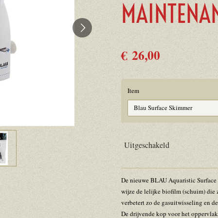
MAINTENAN
€ 26,00
Item
Uitgeschakeld
De nieuwe BLAU Aquaristic Surface 
wijze de lelijke biofilm (schuim) di
verbetert zo de gasuitwisseling en de
De drijvende kop voor het oppervlak