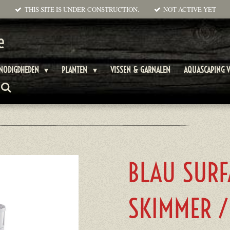
THIS SITE IS UNDER CONSTRUCTION.
NOT ACTIVE YET
e
ENODIGDHEDEN
PLANTEN
VISSEN & GARNALEN
AQUASCAPING V
BLAU SURF
SKIMMER /