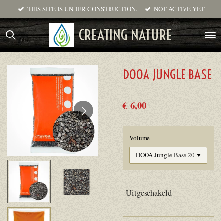
THIS SITE IS UNDER CONSTRUCTION.
NOT ACTIVE YET
Ga
direct
CREATING NATURE
naar
de
hoofdinhoud
DOOA JUNGLE BASE
€ 6,00
Volume
Uitgeschakeld