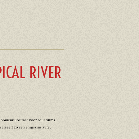
ICAL RIVER
n bomemsubstraat voor aquariums.
creëert zo een enigszins zure,