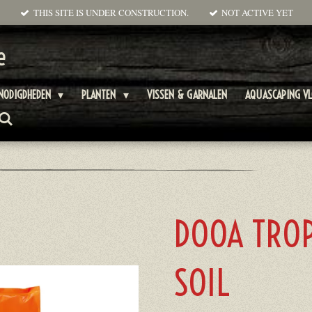
THIS SITE IS UNDER CONSTRUCTION.
NOT ACTIVE YET
e
NODIGDHEDEN
PLANTEN
VISSEN & GARNALEN
AQUASCAPING V
DOOA TROP
SOIL