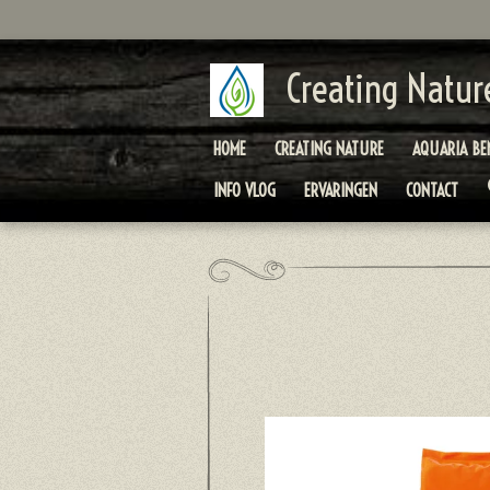
Ga
direct
naar
Creating Natur
de
hoofdinhoud
HOME
CREATING NATURE
AQUARIA BE
INFO VLOG
ERVARINGEN
CONTACT