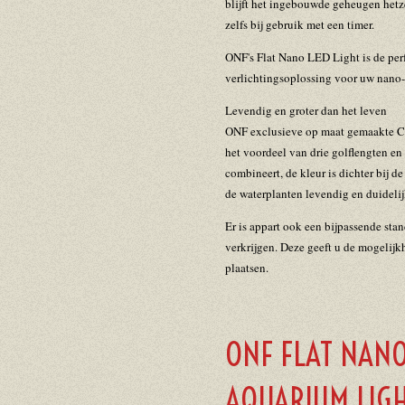
blijft het ingebouwde geheugen hetz
zelfs bij gebruik met een timer.
ONF's Flat Nano LED Light is de pe
verlichtingsoplossing voor uw nano
Levendig en groter dan het leven
ONF exclusieve op maat gemaakte Co
het voordeel van drie golflengten en
combineert, de kleur is dichter bij 
de waterplanten levendig en duidelij
Er is appart ook een bijpassende st
verkrijgen. Deze geeft u de mogelijk
plaatsen.
ONF FLAT NANO
AQUARIUM LIG