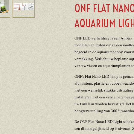
ONF FLAT NANO
AQUARIUM LIG
ONF LED-verlichting is een A-merk 
modellen en maten om in een randloo
begeerd in de aquariumhobby voor mo
verpakking. Verlicht uw beplante aq
van uw vissen en aquariumplanten t
ONF's Flat Nano LED-lamp is gemaak
aluminium, plastic en rubber, waard
met een wenselijk strakke uitstralin
installeren met een verstelbare beug
uw tank kan worden bevestigd. Het he
hoogteverstelling van 360 °, waardo
De ONF Flat Nano LED Light schakel
een dimmogelijkheid op 3 niveaus. Z