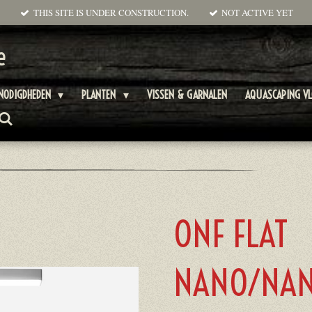
THIS SITE IS UNDER CONSTRUCTION.
NOT ACTIVE YET
e
NODIGDHEDEN
PLANTEN
VISSEN & GARNALEN
AQUASCAPING V
ONF FLAT
NANO/NAN