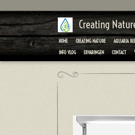
Ga
direct
naar
Creating Natur
de
hoofdinhoud
HOME
CREATING NATURE
AQUARIA BE
INFO VLOG
ERVARINGEN
CONTACT