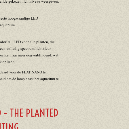
elfde gekozen lichtniveau weergeven,
rfecte hoogwaardige LED-
-aquarium.
lorFull LED voor alle planten, die
 een volledig spectrum lichtkleur
de echte maar meer oogverblindend, wat
k oplicht.
andaard voor de FLAT NANO te
heid om de lamp naast het aquarium te
 - THE PLANTED
HTING