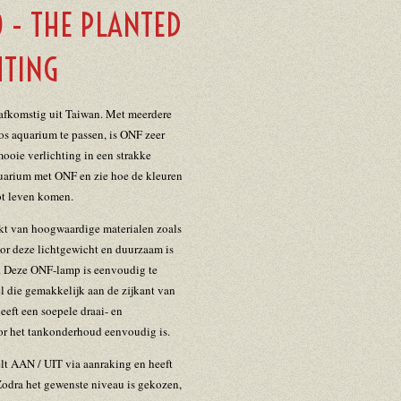
 - THE PLANTED
HTING
afkomstig uit Taiwan. Met meerdere
s aquarium te passen, is ONF zeer
oie verlichting in een strakke
uarium met ONF en zie hoe de kleuren
ot leven komen.
t van hoogwaardige materialen zoals
oor deze lichtgewicht en duurzaam is
g. Deze ONF-lamp is eenvoudig te
el die gemakkelijk aan de zijkant van
eft een soepele draai- en
or het tankonderhoud eenvoudig is.
t AAN / UIT via aanraking en heeft
odra het gewenste niveau is gekozen,