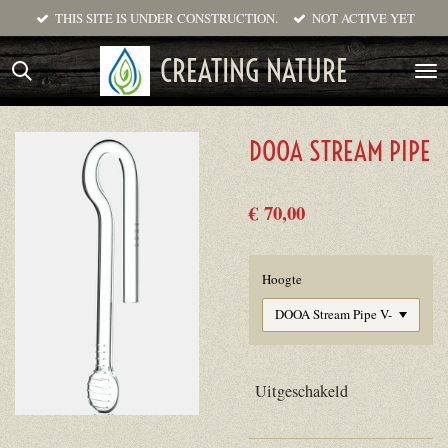
THIS SITE IS UNDER CONSTRUCTION.
NOT ACTIVE YET
Ga
direct
CREATING NATURE
naar
de
hoofdinhoud
DOOA STREAM PIPE
€ 70,00
Hoogte
Uitgeschakeld