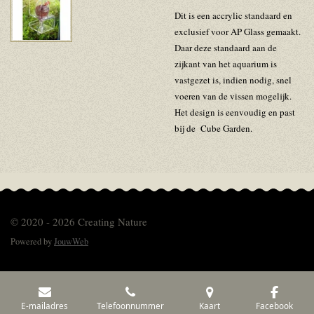
Dit is een accrylic standaard en
exclusief voor AP Glass gemaakt.
Daar deze standaard aan de
zijkant van het aquarium is
vastgezet is, indien nodig, snel
voeren van de vissen mogelijk.
Het design is eenvoudig en past
bij de Cube Garden.
© 2020 - 2026 Creating Nature
Powered by
JouwWeb
E-mailadres
Telefoonnummer
Kaart
Facebook