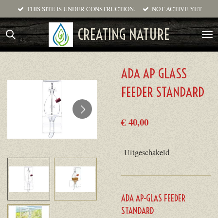
THIS SITE IS UNDER CONSTRUCTION.
NOT ACTIVE YET
Ga
direct
CREATING NATURE
naar
de
hoofdinhoud
ADA AP GLASS
FEEDER STANDARD
€ 40,00
Uitgeschakeld
ADA AP-GLAS FEEDER
STANDARD