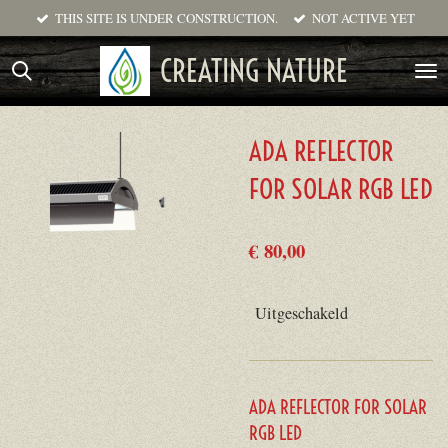
THIS SITE IS UNDER CONSTRUCTION.
NOT ACTIVE YET
Ga
direct
CREATING NATURE
naar
de
hoofdinhoud
ADA REFLECTOR
FOR SOLAR RGB LED
€ 80,00
Uitgeschakeld
ADA REFLECTOR FOR SOLAR
RGB LED