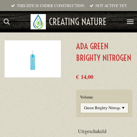
THIS SITE IS UNDER CONSTRUCTION.
NOT ACTIVE YET
Ga
direct
CREATING NATURE
naar
de
hoofdinhoud
ADA GREEN
BRIGHTY NITROGEN
€ 14,00
Volume
Uitgeschakeld