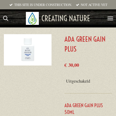
THIS SITE IS UNDER CONSTRUCTION.
NOT ACTIVE YET
Ga
direct
CREATING NATURE
naar
de
hoofdinhoud
ADA GREEN GAIN
PLUS
€ 30,00
Uitgeschakeld
ADA GREEN GAIN PLUS
50ML