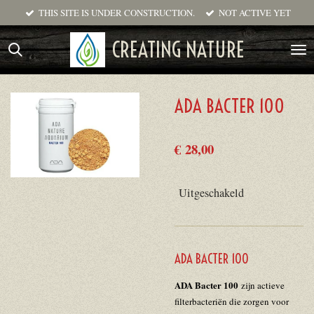
THIS SITE IS UNDER CONSTRUCTION.
NOT ACTIVE YET
Ga
direct
CREATING NATURE
naar
de
hoofdinhoud
ADA BACTER 100
€ 28,00
Uitgeschakeld
ADA BACTER 100
ADA Bacter 100
zijn actieve
filterbacteriën die zorgen voor