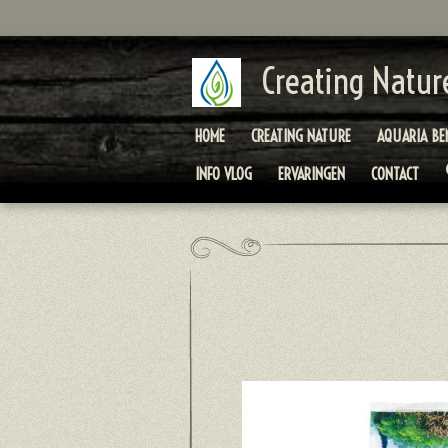
Ga
direct
naar
Creating Natur
de
hoofdinhoud
HOME
CREATING NATURE
AQUARIA BE
INFO VLOG
ERVARINGEN
CONTACT