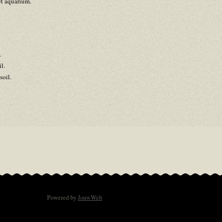
et aquarium.
.
l.
soil.
Powered by
JouwWeb