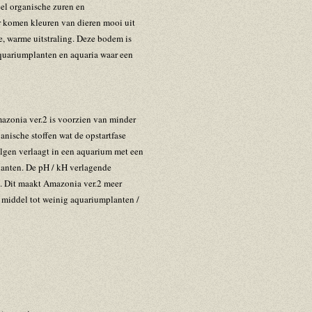
el organische zuren en
r komen kleuren van dieren mooi uit
ke, warme uitstraling. Deze bodem is
quariumplanten en aquaria waar een
azonia ver.2 is voorzien van minder
anische stoffen wat de opstartfase
lgen verlaagt in een aquarium met een
anten. De pH / kH verlagende
a. Dit maakt Amazonia ver.2 meer
t middel tot weinig aquariumplanten /