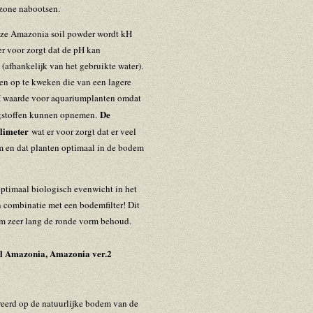
zone nabootsen.
eze Amazonia soil powder wordt kH
er voor zorgt dat de pH kan
 (afhankelijk van het gebruikte water).
len op te kweken die van een lagere
pH waarde voor aquariumplanten omdat
De
ngstoffen kunnen opnemen.
llimeter
wat er voor zorgt dat er veel
m en dat planten optimaal in de bodem
optimaal biologisch evenwicht in het
n combinatie met een bodemfilter! Dit
ium zeer lang de ronde vorm behoud.
il Amazonia, Amazonia ver.2
reerd op de natuurlijke bodem van de