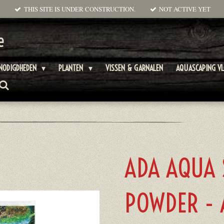
THIS SITE IS UNDER CONSTRUCTION.
NOT ACTIVE YET
e
NODIGDHEDEN
PLANTEN
VISSEN & GARNALEN
AQUASCAPING V
ADA AQUA 
POWDER -