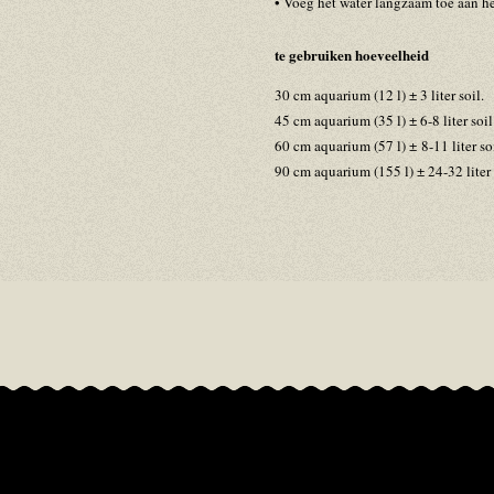
• Voeg het water langzaam toe aan h
te gebruiken hoeveelheid
30 cm aquarium (12 l) ± 3 liter soil.
45 cm aquarium (35 l) ± 6-8 liter soil
60 cm aquarium (57 l) ± 8-11 liter soi
90 cm aquarium (155 l) ± 24-32 liter 